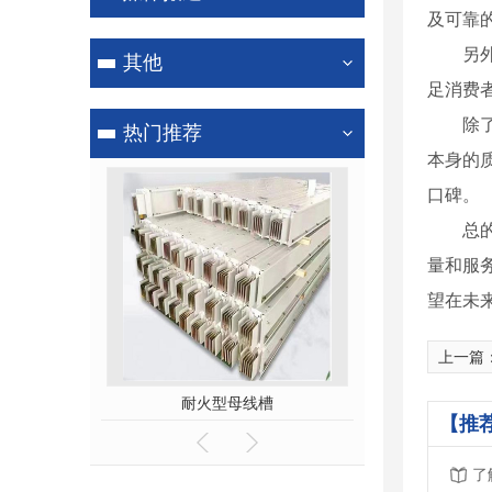
及可靠
另
其他
足消费
除
热门推荐
本身的
口碑。
总
量和服
望在未
上一篇
耐火型母线槽
密集型
【推
了